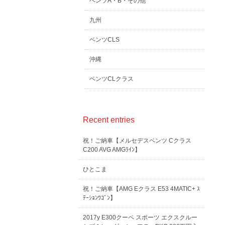
ベンツA・B・その他
九州
ベンツCLS
沖縄
ベンツCLクラス
Recent entries
祝！ご納車【メルセデスベンツ Cクラス
C200 AVG AMGﾗｲﾝ】
ひとこま
祝！ご納車【AMG Eクラス E53 4MATIC+ ｽ
ﾃｰｼｮﾝﾜｺﾞﾝ】
2017y E300クーペ スポーツ エクスクルー