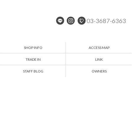
03-3687-6363
SHOP INFO
ACCESS MAP
TRADE IN
LINK
STAFF BLOG
OWNERS