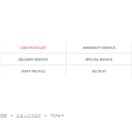
CAR STOCK LIST
WARRANTY SERVICE
DELIVERY SERVICE
SPECIAL SERVICE
STAFF PROFILE
RECRUIT
TOP
スタッフブログ
でびゅー