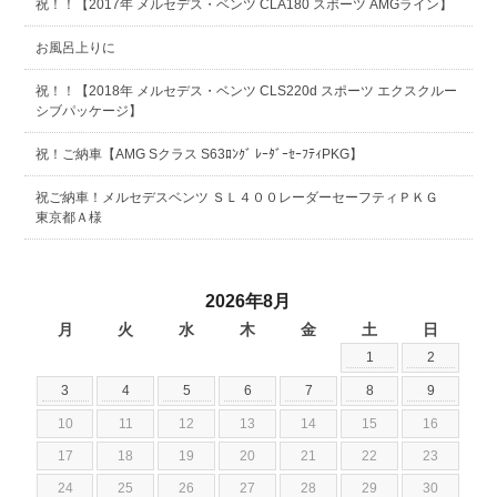
祝！！【2017年 メルセデス・ベンツ CLA180 スポーツ AMGライン】
お風呂上りに
祝！！【2018年 メルセデス・ベンツ CLS220d スポーツ エクスクルー
シブパッケージ】
祝！ご納車【AMG Sクラス S63ﾛﾝｸﾞ ﾚｰﾀﾞｰｾｰﾌﾃｨPKG】
祝ご納車！メルセデスベンツ ＳＬ４００レーダーセーフティＰＫＧ
東京都Ａ様
2026年8月
月
火
水
木
金
土
日
1
2
3
4
5
6
7
8
9
10
11
12
13
14
15
16
17
18
19
20
21
22
23
24
25
26
27
28
29
30