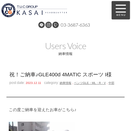
03-3687-6363
在庫車両情報
保証&サービス
Users Voice
パーツリスト
TUCとは？
納車情報
店舗情報
アクセスマップ
祝！ご納車♪GLE400d 4MATIC スポーツ I様
全国納車
特別作業
post date:
category:
2023.12.11
納車情報
,
ベンツGLE・ML・R・V
,
中部
注文販売
自動車保険
買取無料査定
リンク
この度ご納車を迎えたお車がこちら♪
スタッフ紹介
リクルート
お問い合わせ
会社概要