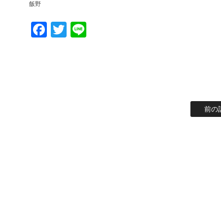
飯野
Facebook
Twitter
Line
前の