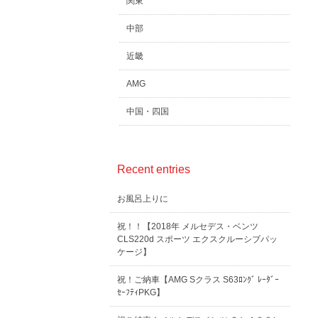
関東
中部
近畿
AMG
中国・四国
Recent entries
お風呂上りに
祝！！【2018年 メルセデス・ベンツ
CLS220d スポーツ エクスクルーシブパッ
ケージ】
祝！ご納車【AMG Sクラス S63ﾛﾝｸﾞ ﾚｰﾀﾞｰ
ｾｰﾌﾃｨPKG】