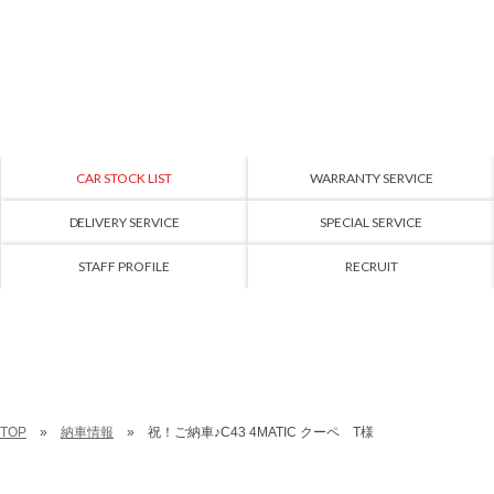
CAR STOCK LIST
WARRANTY SERVICE
DELIVERY SERVICE
SPECIAL SERVICE
STAFF PROFILE
RECRUIT
TOP
納車情報
祝！ご納車♪C43 4MATIC クーペ T様