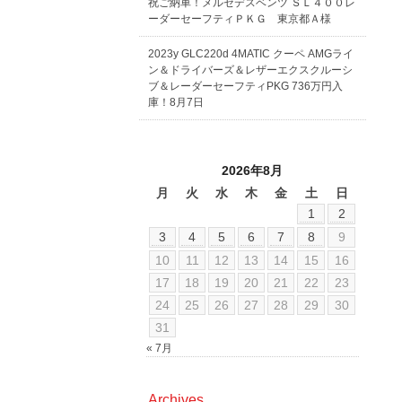
祝ご納車！メルセデスベンツ ＳＬ４００レ
ーダーセーフティＰＫＧ 東京都Ａ様
2023y GLC220d 4MATIC クーペ AMGライ
ン＆ドライバーズ＆レザーエクスクルーシ
ブ＆レーダーセーフティPKG 736万円入
庫！8月7日
2026年8月
月
火
水
木
金
土
日
1
2
3
4
5
6
7
8
9
10
11
12
13
14
15
16
17
18
19
20
21
22
23
24
25
26
27
28
29
30
31
« 7月
Archives