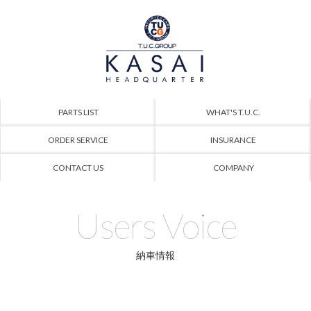
PARTS LIST
WHAT'S T.U.C.
ORDER SERVICE
INSURANCE
CONTACT US
COMPANY
Users Voice
納車情報