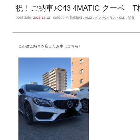
祝！ご納車♪C43 4MATIC クーペ T
post date:
category:
2023.12.12
納車情報
,
AMG
,
ベンツCクラス・CLK
,
関東
この度ご納車を迎えたお車はこちら♪