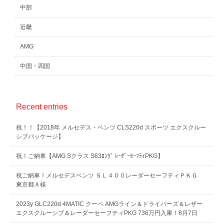
中部
近畿
AMG
中国・四国
Recent entries
祝！！【2018年 メルセデス・ベンツ CLS220d スポーツ エクスクルー
シブパッケージ】
祝！ご納車【AMG Sクラス S63ﾛﾝｸﾞ ﾚｰﾀﾞｰｾｰﾌﾃｨPKG】
祝ご納車！メルセデスベンツ ＳＬ４００レーダーセーフティＰＫＧ
東京都Ａ様
2023y GLC220d 4MATIC クーペ AMGライン＆ドライバーズ＆レザー
エクスクルーシブ＆レーダーセーフティPKG 736万円入庫！8月7日