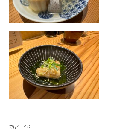
では^ – ^ﾉｼ