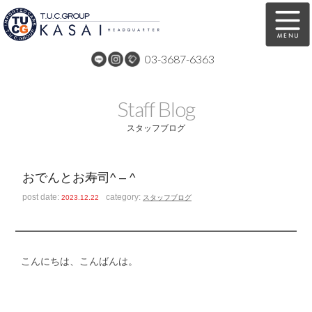
03-3687-6363
在庫車両情報
保証&サービス
Staff Blog
パーツリスト
TUCとは？
スタッフブログ
店舗情報
アクセスマップ
おでんとお寿司^ – ^
全国納車
特別作業
post date:
category:
2023.12.22
スタッフブログ
注文販売
自動車保険
買取無料査定
リンク
こんにちは、こんばんは。
スタッフ紹介
リクルート
お問い合わせ
会社概要