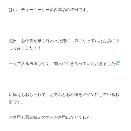
はい！ティーユーシー葛西本店の櫛田です。
スタッフblog
納車blog
ホーム
T.U.C.GROUP
先日、お仕事が早く終わった際に、気になっていたお店に行
ってみました！！
一人で入る勇気もなく、知人に付き合っていただきました
店構えもおしゃれで、おでんとお寿司をメインにしているお
店です。
お寿司も写真映えのするお寿司ばかりでした。