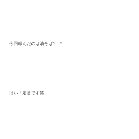
今回頼んだのは油そば^ – ^
はい！定番です笑