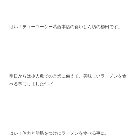
スタッフblog
納車blog
ホーム
T.U.C.GROUP
はい！ティーユーシー葛西本店の食いしん坊の櫛田です。
明日からは少人数での営業に備えて、美味しいラーメンを食
べる事にしました^ – ^
はい！体力と脂肪をつけにラーメンを食べる事に、、