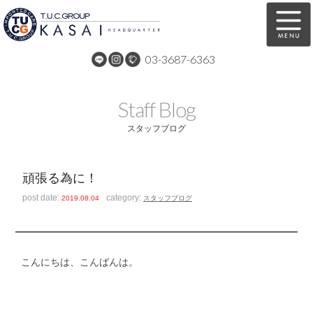
03-3687-6363
在庫車両情報
保証&サービス
Staff Blog
パーツリスト
TUCとは？
スタッフブログ
店舗情報
アクセスマップ
頑張る為に！
全国納車
特別作業
post date:
category:
2019.08.04
スタッフブログ
注文販売
自動車保険
買取無料査定
リンク
こんにちは、こんばんは。
スタッフ紹介
リクルート
お問い合わせ
会社概要