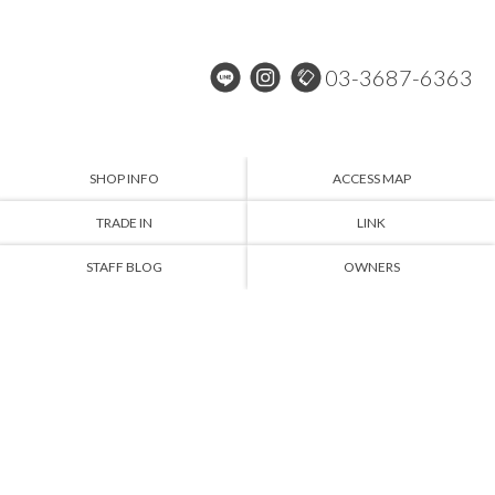
03-3687-6363
SHOP INFO
ACCESS MAP
TRADE IN
LINK
STAFF BLOG
OWNERS