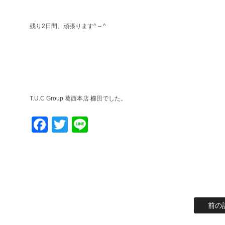
残り2日間、頑張ります^ – ^
T.U.C Group 葛西本店 櫛田でした。
Facebook
Twitter
Line
前の