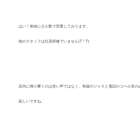
はい！単純に少人数で営業しております。
他のスタッフは社員研修でいません(T ^ T)
店内に鳴り響くのは笑い声ではなく、有線のジャスと電話のコール音のみ.°(
寂しいですね。