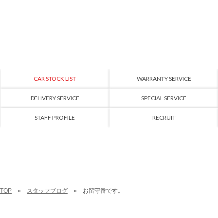
CAR STOCK LIST
WARRANTY SERVICE
DELIVERY SERVICE
SPECIAL SERVICE
STAFF PROFILE
RECRUIT
TOP
スタッフブログ
お留守番です。