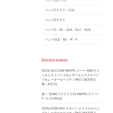
ベンツCLクラス
ベンツCクラス・CLK
ベンツEクラス
ベンツG・GL・GLK・GLC・GLB
ベンツGLE・ML・R・V
Recent entries
2023y GLC220d 4MATIC クーペ AMGライ
ン＆ドライバーズ＆レザーエクスクルーシ
ブ＆レーダーセーフティPKG 736万円入
庫！8月7日
祝！【AMG Cクラス C43 4MATIC ｸｰﾍﾟ ﾚｰ
ﾀﾞｰｾｰﾌﾃｨPKG】
2020y E300 AVG スポーツ エクスクルーシ