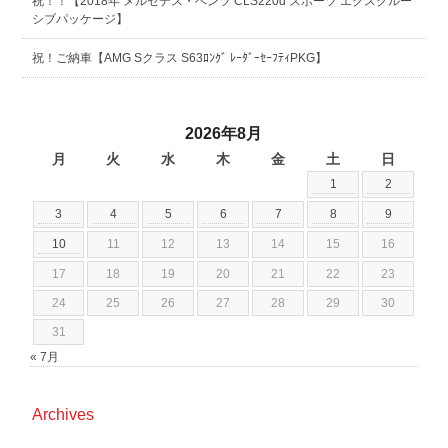
祝！！【2018年 メルセデス・ベンツ CLS220d スポーツ エクスクルー
シブパッケージ】
祝！ご納車【AMG Sクラス S63ﾛﾝｸﾞ ﾚｰﾀﾞｰｾｰﾌﾃｨPKG】
2026年8月
月
火
水
木
金
土
日
1
2
3
4
5
6
7
8
9
10
11
12
13
14
15
16
17
18
19
20
21
22
23
24
25
26
27
28
29
30
31
« 7月
Archives