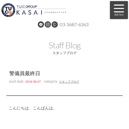
03-3687-6363
在庫車両情報
保証&サービス
Staff Blog
パーツリスト
TUCとは？
スタッフブログ
店舗情報
アクセスマップ
警備員最終日
全国納車
特別作業
post date:
category:
2019.08.07
スタッフブログ
注文販売
自動車保険
買取無料査定
リンク
こんにちは、こんばんは。
スタッフ紹介
リクルート
お問い合わせ
会社概要