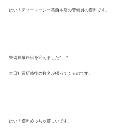
はい！ティーユーシー葛西本店の警備員の櫛田です。
スタッフblog
納車blog
ホーム
T.U.C.GROUP
警備員最終日を迎えました^ – ^
本日社員研修後の数名が帰ってくるのです。
はい！櫛田めっちゃ嬉しいです。