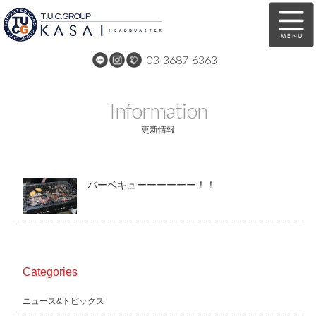
03-3687-6363
在庫車両情報
保証&サービス
Information
パーツリスト
TUCとは？
更新情報
店舗情報
アクセスマップ
バーベキューーーーーー！！
全国納車
特別作業
注文販売
自動車保険
買取無料査定
リンク
Categories
スタッフ紹介
リクルート
ニュース&トピックス
お問い合わせ
会社概要