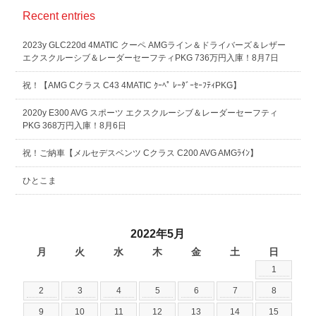
Recent entries
2023y GLC220d 4MATIC クーペ AMGライン＆ドライバーズ＆レザー
エクスクルーシブ＆レーダーセーフティPKG 736万円入庫！8月7日
祝！【AMG Cクラス C43 4MATIC ｸｰﾍﾟ ﾚｰﾀﾞｰｾｰﾌﾃｨPKG】
2020y E300 AVG スポーツ エクスクルーシブ＆レーダーセーフティ
PKG 368万円入庫！8月6日
祝！ご納車【メルセデスベンツ Cクラス C200 AVG AMGﾗｲﾝ】
ひとこま
2022年5月
月
火
水
木
金
土
日
1
2
3
4
5
6
7
8
9
10
11
12
13
14
15