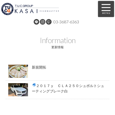
03-3687-6363
在庫車両情報
保証&サービス
Information
パーツリスト
TUCとは？
更新情報
店舗情報
アクセスマップ
新規開拓
全国納車
特別作業
注文販売
自動車保険
２０１７ｙ ＣＬＡ２５０シュポルトシュ
買取無料査定
リンク
ーティングブレーク白
スタッフ紹介
リクルート
お問い合わせ
会社概要