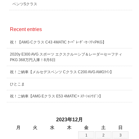
ベンツSクラス
Recent entries
祝！【AMG Cクラス C43 4MATIC ｸｰﾍﾟ ﾚｰﾀﾞｰｾｰﾌﾃｨPKG】
2020y E300 AVG スポーツ エクスクルーシブ＆レーダーセーフティ
PKG 368万円入庫！8月6日
祝！ご納車【メルセデスベンツ Cクラス C200 AVG AMGﾗｲﾝ】
ひとこま
祝！ご納車【AMG Eクラス E53 4MATIC+ ｽﾃｰｼｮﾝﾜｺﾞﾝ】
2023年12月
月
火
水
木
金
土
日
1
2
3