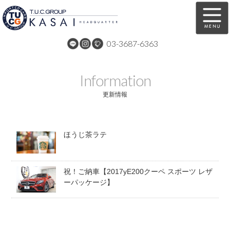
03-3687-6363
在庫車両情報
保証&サービス
Information
パーツリスト
TUCとは？
更新情報
店舗情報
アクセスマップ
ほうじ茶ラテ
全国納車
特別作業
注文販売
自動車保険
祝！ご納車【2017yE200クーペ スポーツ レザ
買取無料査定
リンク
ーパッケージ】
スタッフ紹介
リクルート
お問い合わせ
会社概要