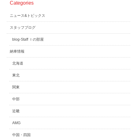
Categories
スタッフblog
納車blog
ニュース&トピックス
ホーム
T.U.C.GROUP
スタッフブログ
blog-Staff Ｉの部屋
納車情報
北海道
東北
関東
中部
近畿
AMG
中国・四国