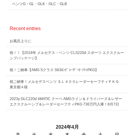
ベンツG・GL・GLK・GLC・GLB
Recent entries
お風呂上りに
祝！！【2018年 メルセデス・ベンツ CLS220d スポーツ エクスクルー
シブパッケージ】
祝！ご納車【AMG Sクラス S63ﾛﾝｸﾞ ﾚｰﾀﾞｰｾｰﾌﾃｨPKG】
祝ご納車！メルセデスベンツ ＳＬ４００レーダーセーフティＰＫＧ
東京都Ａ様
2023y GLC220d 4MATIC クーペ AMGライン＆ドライバーズ＆レザー
エクスクルーシブ＆レーダーセーフティPKG 736万円入庫！8月7日
2024年4月
月
火
水
木
金
土
日