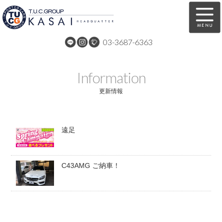
03-3687-6363
在庫車両情報
保証&サービス
Information
パーツリスト
TUCとは？
更新情報
店舗情報
アクセスマップ
遠足
全国納車
特別作業
注文販売
自動車保険
C43AMG ご納車！
買取無料査定
リンク
スタッフ紹介
リクルート
お問い合わせ
会社概要