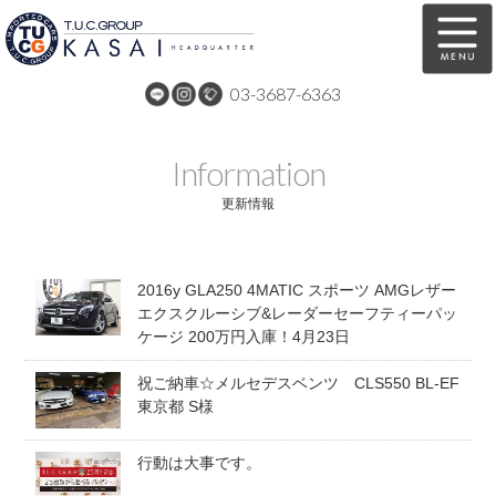
03-3687-6363
在庫車両情報
保証&サービス
Information
パーツリスト
TUCとは？
更新情報
店舗情報
アクセスマップ
2016y GLA250 4MATIC スポーツ AMGレザー
全国納車
特別作業
エクスクルーシブ&レーダーセーフティーパッ
ケージ 200万円入庫！4月23日
注文販売
自動車保険
祝ご納車☆メルセデスベンツ CLS550 BL-EF
買取無料査定
リンク
東京都 S様
スタッフ紹介
リクルート
行動は大事です。
お問い合わせ
会社概要