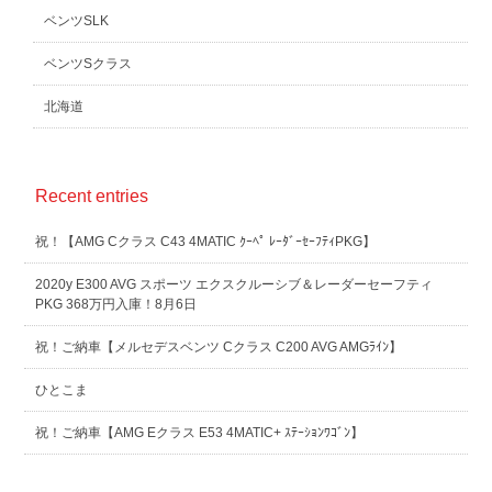
ベンツSLK
ベンツSクラス
北海道
Recent entries
祝！【AMG Cクラス C43 4MATIC ｸｰﾍﾟ ﾚｰﾀﾞｰｾｰﾌﾃｨPKG】
2020y E300 AVG スポーツ エクスクルーシブ＆レーダーセーフティ
PKG 368万円入庫！8月6日
祝！ご納車【メルセデスベンツ Cクラス C200 AVG AMGﾗｲﾝ】
ひとこま
祝！ご納車【AMG Eクラス E53 4MATIC+ ｽﾃｰｼｮﾝﾜｺﾞﾝ】