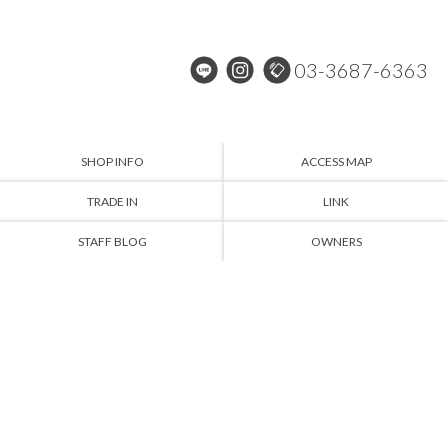
03-3687-6363
SHOP INFO
ACCESS MAP
TRADE IN
LINK
STAFF BLOG
OWNERS