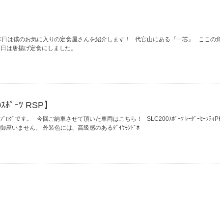
本日は僕のお気に入りの定食屋さんを紹介します！ 代官山にある『一芯』 ここの
本日は唐揚げ定食にしました。
ﾎﾟｰﾂ RSP】
ｸﾞです。 今回ご納車させて頂いた車両はこちら！ SLC200ｽﾎﾟｰﾂ ﾚｰﾀﾞｰｾｰﾌﾃｨP
座いません。 外装色には、高級感のあるﾀﾞｲﾔﾓﾝﾄﾞﾎ