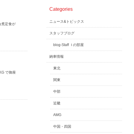
Categories
ニュース&トピックス
角煮定食が
スタッフブログ
blog-Staff Ｉの部屋
納車情報
東北
KG で御座
関東
中部
近畿
AMG
中国・四国