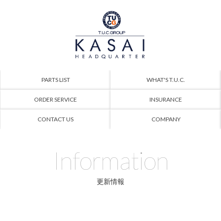
PARTS LIST
WHAT'S T.U.C.
ORDER SERVICE
INSURANCE
CONTACT US
COMPANY
Information
更新情報