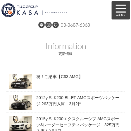
03-3687-6363
在庫車両情報
保証&サービス
Information
パーツリスト
TUCとは？
更新情報
店舗情報
アクセスマップ
祝！ご納車【C63 AMG】
全国納車
特別作業
注文販売
自動車保険
2012y SLK200 BL-EF AMGスポーツパッケー
買取無料査定
リンク
ジ 263万円入庫！3月2日
スタッフ紹介
リクルート
2015y SLK200エクスクルーシブ AMGスポー
ツ&レーダーセーフティパッケージ 325万円
お問い合わせ
会社概要