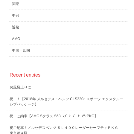
関東
中部
近畿
AMG
中国・四国
Recent entries
お風呂上りに
祝！！【2018年 メルセデス・ベンツ CLS220d スポーツ エクスクルー
シブパッケージ】
祝！ご納車【AMG Sクラス S63ﾛﾝｸﾞ ﾚｰﾀﾞｰｾｰﾌﾃｨPKG】
祝ご納車！メルセデスベンツ ＳＬ４００レーダーセーフティＰＫＧ
東京都Ａ様