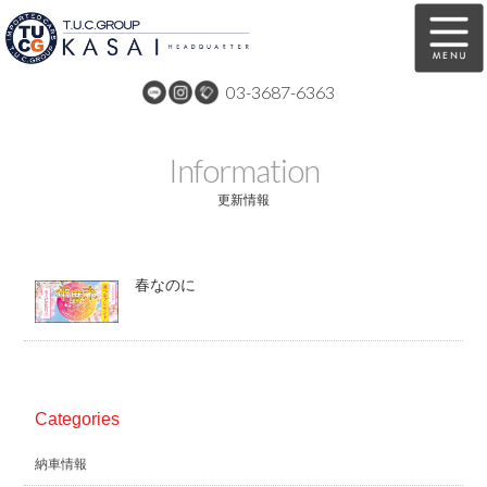
03-3687-6363
在庫車両情報
保証&サービス
Information
パーツリスト
TUCとは？
更新情報
店舗情報
アクセスマップ
春なのに
全国納車
特別作業
注文販売
自動車保険
買取無料査定
リンク
Categories
スタッフ紹介
リクルート
納車情報
お問い合わせ
会社概要