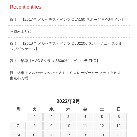
Recent entries
祝！！【2017年 メルセデス・ベンツ CLA180 スポーツ AMGライン】
お風呂上りに
祝！！【2018年 メルセデス・ベンツ CLS220d スポーツ エクスクルー
シブパッケージ】
祝！ご納車【AMG Sクラス S63ﾛﾝｸﾞ ﾚｰﾀﾞｰｾｰﾌﾃｨPKG】
祝ご納車！メルセデスベンツ ＳＬ４００レーダーセーフティＰＫＧ
東京都Ａ様
2022年3月
月
火
水
木
金
土
日
1
2
3
4
5
6
7
8
9
10
11
12
13
14
15
16
17
18
19
20