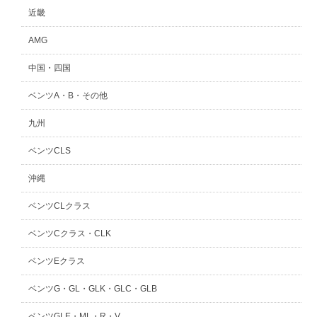
近畿
スタッフblog
納車blog
AMG
ホーム
T.U.C.GROUP
中国・四国
ベンツA・B・その他
九州
ベンツCLS
沖縄
ベンツCLクラス
ベンツCクラス・CLK
ベンツEクラス
ベンツG・GL・GLK・GLC・GLB
ベンツGLE・ML・R・V