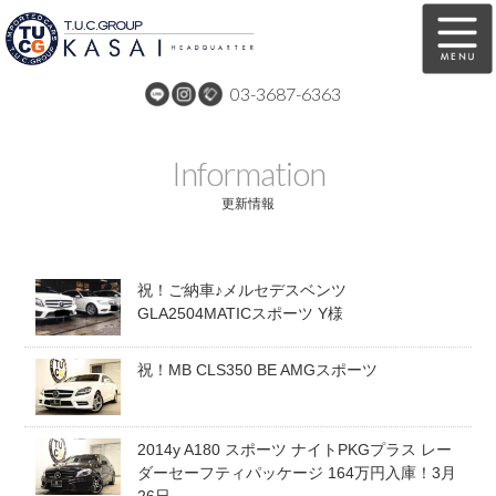
03-3687-6363
在庫車両情報
保証&サービス
Information
パーツリスト
TUCとは？
更新情報
店舗情報
アクセスマップ
祝！ご納車♪メルセデスベンツ
全国納車
特別作業
GLA2504MATICスポーツ Y様
注文販売
自動車保険
祝！MB CLS350 BE AMGスポーツ
買取無料査定
リンク
スタッフ紹介
リクルート
2014y A180 スポーツ ナイトPKGプラス レー
ダーセーフティパッケージ 164万円入庫！3月
お問い合わせ
会社概要