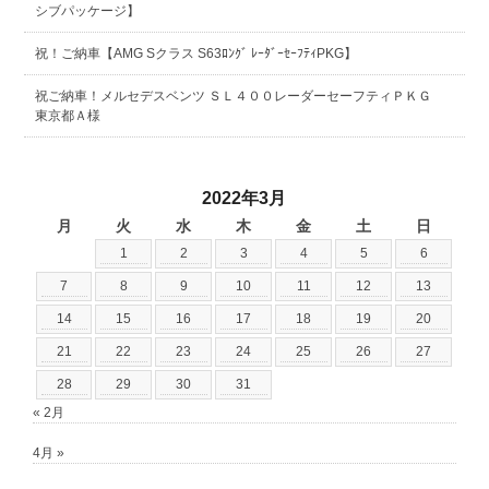
シブパッケージ】
祝！ご納車【AMG Sクラス S63ﾛﾝｸﾞ ﾚｰﾀﾞｰｾｰﾌﾃｨPKG】
祝ご納車！メルセデスベンツ ＳＬ４００レーダーセーフティＰＫＧ
東京都Ａ様
2022年3月
月
火
水
木
金
土
日
1
2
3
4
5
6
7
8
9
10
11
12
13
14
15
16
17
18
19
20
21
22
23
24
25
26
27
28
29
30
31
« 2月
4月 »