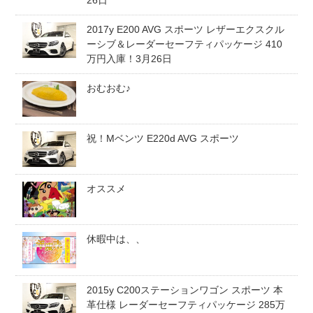
26日
スタッフblog
納車blog
2017y E200 AVG スポーツ レザーエクスクル
ーシブ＆レーダーセーフティパッケージ 410
ホーム
T.U.C.GROUP
万円入庫！3月26日
おむおむ♪
祝！Mベンツ E220d AVG スポーツ
オススメ
休暇中は、、
2015y C200ステーションワゴン スポーツ 本
革仕様 レーダーセーフティパッケージ 285万