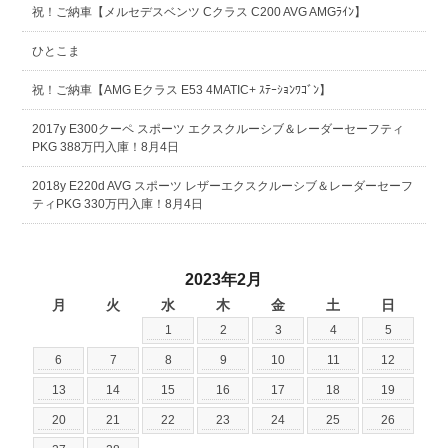
祝！ご納車【メルセデスベンツ Cクラス C200 AVG AMGﾗｲﾝ】
ひとこま
祝！ご納車【AMG Eクラス E53 4MATIC+ ｽﾃｰｼｮﾝﾜｺﾞﾝ】
2017y E300クーペ スポーツ エクスクルーシブ＆レーダーセーフティ
PKG 388万円入庫！8月4日
2018y E220d AVG スポーツ レザーエクスクルーシブ＆レーダーセーフ
ティPKG 330万円入庫！8月4日
2023年2月
月
火
水
木
金
土
日
1
2
3
4
5
6
7
8
9
10
11
12
13
14
15
16
17
18
19
20
21
22
23
24
25
26