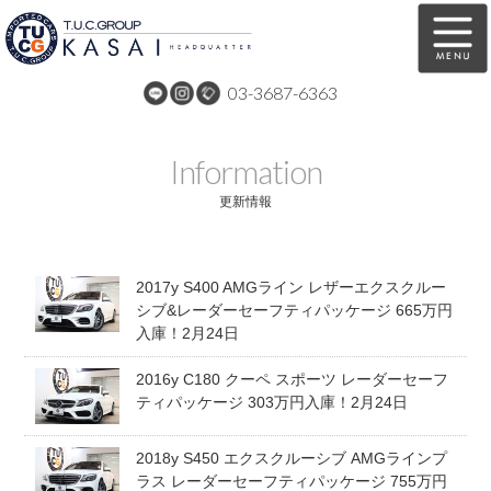
03-3687-6363
在庫車両情報
保証&サービス
Information
パーツリスト
TUCとは？
更新情報
店舗情報
アクセスマップ
2017y S400 AMGライン レザーエクスクルー
全国納車
特別作業
シブ&レーダーセーフティパッケージ 665万円
入庫！2月24日
注文販売
自動車保険
2016y C180 クーペ スポーツ レーダーセーフ
買取無料査定
リンク
ティパッケージ 303万円入庫！2月24日
スタッフ紹介
リクルート
2018y S450 エクスクルーシブ AMGラインプ
ラス レーダーセーフティパッケージ 755万円
お問い合わせ
会社概要