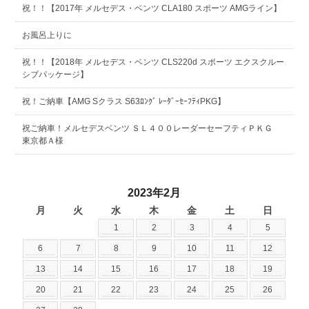
祝！！【2017年 メルセデス・ベンツ CLA180 スポーツ AMGライン】
お風呂上りに
祝！！【2018年 メルセデス・ベンツ CLS220d スポーツ エクスクルー
シブパッケージ】
祝！ご納車【AMG Sクラス S63ﾛﾝｸﾞ ﾚｰﾀﾞｰｾｰﾌﾃｨPKG】
祝ご納車！メルセデスベンツ ＳＬ４００レーダーセーフティＰＫＧ
東京都Ａ様
2023年2月
月
火
水
木
金
土
日
1
2
3
4
5
6
7
8
9
10
11
12
13
14
15
16
17
18
19
20
21
22
23
24
25
26