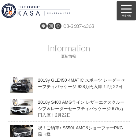
03-3687-6363
在庫車両情報
保証&サービス
Information
パーツリスト
TUCとは？
更新情報
店舗情報
アクセスマップ
2019y GLE450 4MATIC スポーツ レーダーセ
全国納車
特別作業
ーフティパッケージ 928万円入庫！2月22日
注文販売
自動車保険
2018y S400 AMGライン レザーエクスクルー
買取無料査定
リンク
シブ＆レーダーセーフティパッケージ 675万
円入庫！2月22日
スタッフ紹介
リクルート
祝！ご納車♪ S550L AMG&ショーファーPKG
黒 H様
お問い合わせ
会社概要