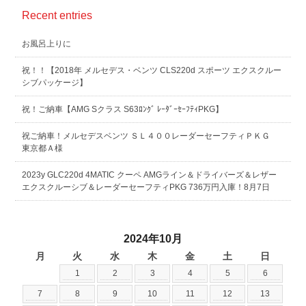
Recent entries
お風呂上りに
祝！！【2018年 メルセデス・ベンツ CLS220d スポーツ エクスクルー
シブパッケージ】
祝！ご納車【AMG Sクラス S63ﾛﾝｸﾞ ﾚｰﾀﾞｰｾｰﾌﾃｨPKG】
祝ご納車！メルセデスベンツ ＳＬ４００レーダーセーフティＰＫＧ
東京都Ａ様
2023y GLC220d 4MATIC クーペ AMGライン＆ドライバーズ＆レザー
エクスクルーシブ＆レーダーセーフティPKG 736万円入庫！8月7日
2024年10月
月
火
水
木
金
土
日
1
2
3
4
5
6
7
8
9
10
11
12
13