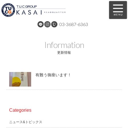
03-3687-6363
在庫車両情報
保証&サービス
Information
パーツリスト
TUCとは？
更新情報
店舗情報
アクセスマップ
有難う御座います！
全国納車
特別作業
注文販売
自動車保険
買取無料査定
リンク
Categories
スタッフ紹介
リクルート
ニュース&トピックス
お問い合わせ
会社概要