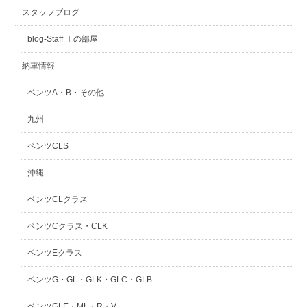
スタッフブログ
スタッフblog
納車blog
blog-Staff Ｉの部屋
ホーム
T.U.C.GROUP
納車情報
ベンツA・B・その他
九州
ベンツCLS
沖縄
ベンツCLクラス
ベンツCクラス・CLK
ベンツEクラス
ベンツG・GL・GLK・GLC・GLB
ベンツGLE・ML・R・V