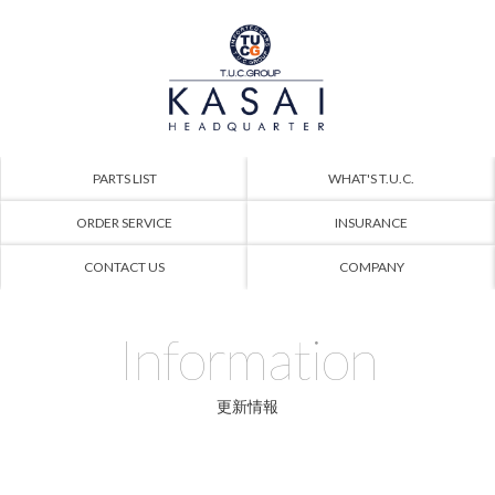
PARTS LIST
WHAT'S T.U.C.
ORDER SERVICE
INSURANCE
CONTACT US
COMPANY
Information
更新情報