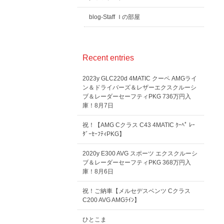
blog-Staff Ｉの部屋
Recent entries
2023y GLC220d 4MATIC クーペ AMGライ
ン＆ドライバーズ＆レザーエクスクルーシ
ブ＆レーダーセーフティPKG 736万円入
庫！8月7日
祝！【AMG Cクラス C43 4MATIC ｸｰﾍﾟ ﾚｰ
ﾀﾞｰｾｰﾌﾃｨPKG】
2020y E300 AVG スポーツ エクスクルーシ
ブ＆レーダーセーフティPKG 368万円入
庫！8月6日
祝！ご納車【メルセデスベンツ Cクラス
C200 AVG AMGﾗｲﾝ】
ひとこま