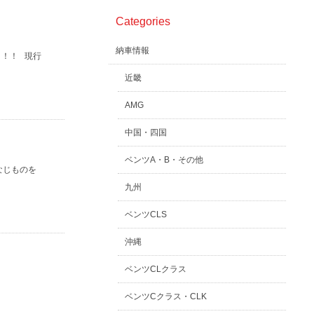
Categories
納車情報
！！！ 現行
近畿
AMG
中国・四国
ベンツA・B・その他
なじものを
九州
ベンツCLS
沖縄
ベンツCLクラス
ベンツCクラス・CLK