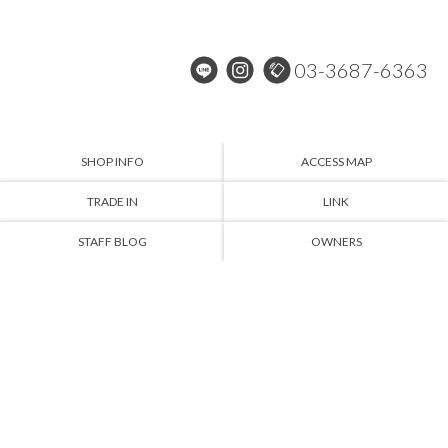
03-3687-6363
SHOP INFO
ACCESS MAP
TRADE IN
LINK
STAFF BLOG
OWNERS