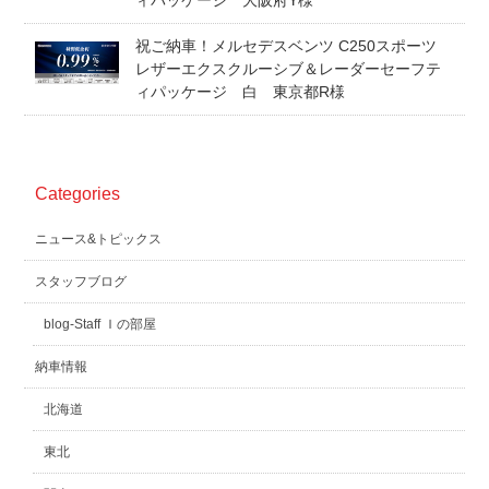
ィパッケージ 大阪府Y様
スタッフblog
納車blog
祝ご納車！メルセデスベンツ C250スポーツ
レザーエクスクルーシブ＆レーダーセーフテ
ホーム
T.U.C.GROUP
ィパッケージ 白 東京都R様
Categories
ニュース&トピックス
スタッフブログ
blog-Staff Ｉの部屋
納車情報
北海道
東北