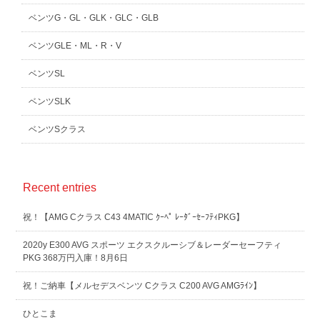
ベンツG・GL・GLK・GLC・GLB
ベンツGLE・ML・R・V
ベンツSL
ベンツSLK
ベンツSクラス
Recent entries
祝！【AMG Cクラス C43 4MATIC ｸｰﾍﾟ ﾚｰﾀﾞｰｾｰﾌﾃｨPKG】
2020y E300 AVG スポーツ エクスクルーシブ＆レーダーセーフティ
PKG 368万円入庫！8月6日
祝！ご納車【メルセデスベンツ Cクラス C200 AVG AMGﾗｲﾝ】
ひとこま