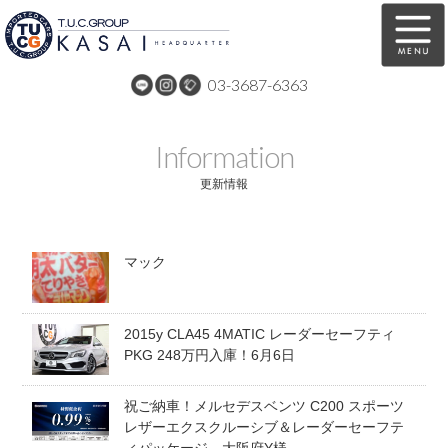
03-3687-6363
在庫車両情報
保証&サービス
Information
パーツリスト
TUCとは？
更新情報
店舗情報
アクセスマップ
マック
全国納車
特別作業
注文販売
自動車保険
2015y CLA45 4MATIC レーダーセーフティ
買取無料査定
リンク
PKG 248万円入庫！6月6日
スタッフ紹介
リクルート
祝ご納車！メルセデスベンツ C200 スポーツ
レザーエクスクルーシブ＆レーダーセーフテ
お問い合わせ
会社概要