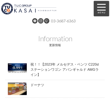
03-3687-6363
在庫車両情報
保証&サービス
Information
パーツリスト
TUCとは？
更新情報
店舗情報
アクセスマップ
祝！！【2023年 メルセデス・ベンツ C220d
全国納車
特別作業
ステーションワゴン アバンギャルド AMGラ
イン】
注文販売
自動車保険
ドーナツ
買取無料査定
リンク
スタッフ紹介
リクルート
お問い合わせ
会社概要