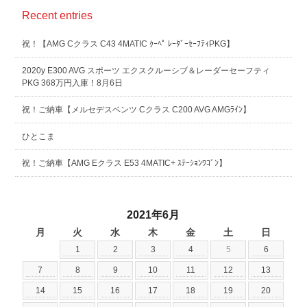
Recent entries
祝！【AMG Cクラス C43 4MATIC ｸｰﾍﾟ ﾚｰﾀﾞｰｾｰﾌﾃｨPKG】
2020y E300 AVG スポーツ エクスクルーシブ＆レーダーセーフティ
PKG 368万円入庫！8月6日
祝！ご納車【メルセデスベンツ Cクラス C200 AVG AMGﾗｲﾝ】
ひとこま
祝！ご納車【AMG Eクラス E53 4MATIC+ ｽﾃｰｼｮﾝﾜｺﾞﾝ】
2021年6月
月
火
水
木
金
土
日
1
2
3
4
5
6
7
8
9
10
11
12
13
14
15
16
17
18
19
20