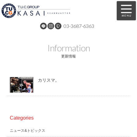
03-3687-6363
在庫車両情報
保証&サービス
Information
パーツリスト
TUCとは？
更新情報
店舗情報
アクセスマップ
カリスマ。
全国納車
特別作業
注文販売
自動車保険
買取無料査定
リンク
Categories
スタッフ紹介
リクルート
ニュース&トピックス
お問い合わせ
会社概要