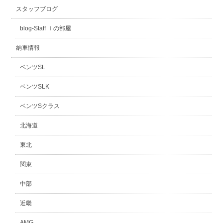
スタッフブログ
スタッフblog
納車blog
blog-Staff Ｉの部屋
ホーム
T.U.C.GROUP
納車情報
ベンツSL
ベンツSLK
ベンツSクラス
北海道
東北
関東
中部
近畿
AMG