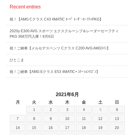
Recent entries
祝！【AMG Cクラス C43 4MATIC ｸｰﾍﾟ ﾚｰﾀﾞｰｾｰﾌﾃｨPKG】
2020y E300 AVG スポーツ エクスクルーシブ＆レーダーセーフティ
PKG 368万円入庫！8月6日
祝！ご納車【メルセデスベンツ Cクラス C200 AVG AMGﾗｲﾝ】
ひとこま
祝！ご納車【AMG Eクラス E53 4MATIC+ ｽﾃｰｼｮﾝﾜｺﾞﾝ】
2021年6月
月
火
水
木
金
土
日
1
2
3
4
5
6
7
8
9
10
11
12
13
14
15
16
17
18
19
20