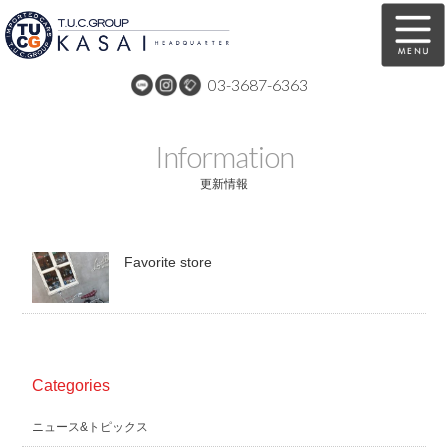
03-3687-6363
在庫車両情報
保証&サービス
Information
パーツリスト
TUCとは？
更新情報
店舗情報
アクセスマップ
Favorite store
全国納車
特別作業
注文販売
自動車保険
買取無料査定
リンク
Categories
スタッフ紹介
リクルート
ニュース&トピックス
お問い合わせ
会社概要