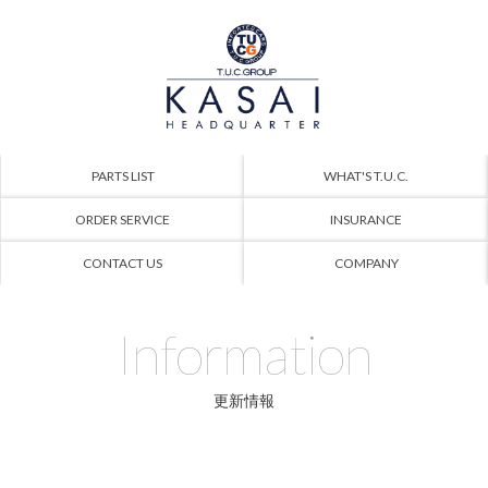
PARTS LIST
WHAT'S T.U.C.
ORDER SERVICE
INSURANCE
CONTACT US
COMPANY
Information
更新情報