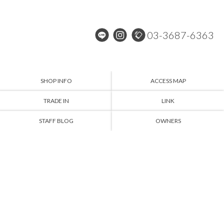
03-3687-6363
SHOP INFO
ACCESS MAP
TRADE IN
LINK
STAFF BLOG
OWNERS