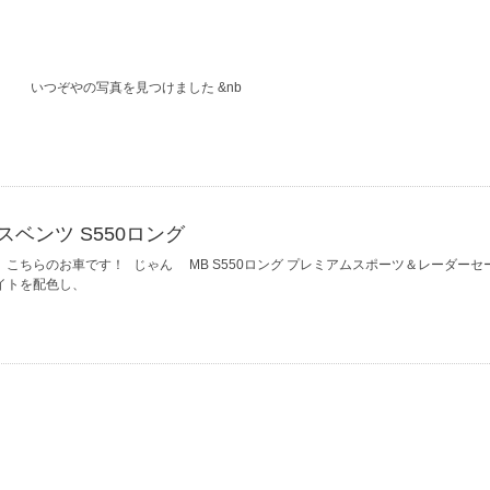
いつぞやの写真を見つけました &nb
ベンツ S550ロング
こちらのお車です！ じゃん MB S550ロング プレミアムスポーツ＆レーダーセ
イトを配色し、