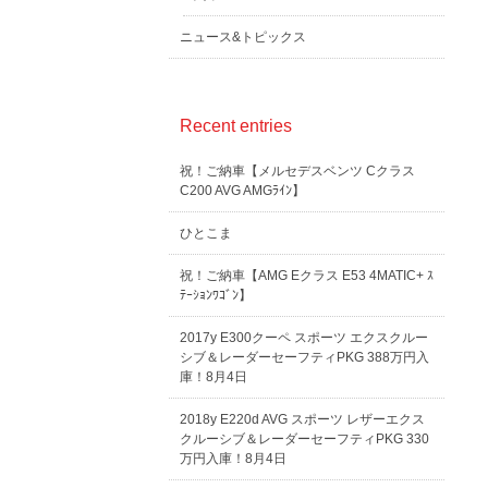
ニュース&トピックス
Recent entries
祝！ご納車【メルセデスベンツ Cクラス
C200 AVG AMGﾗｲﾝ】
ひとこま
祝！ご納車【AMG Eクラス E53 4MATIC+ ｽ
ﾃｰｼｮﾝﾜｺﾞﾝ】
2017y E300クーペ スポーツ エクスクルー
シブ＆レーダーセーフティPKG 388万円入
庫！8月4日
2018y E220d AVG スポーツ レザーエクス
クルーシブ＆レーダーセーフティPKG 330
万円入庫！8月4日