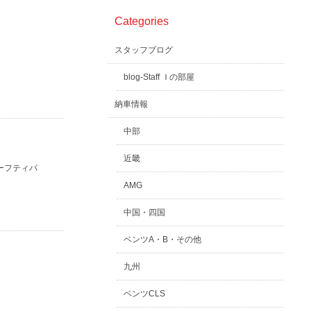
Categories
スタッフブログ
blog-Staff Ｉの部屋
納車情報
中部
近畿
ーフティパ
AMG
中国・四国
ベンツA・B・その他
九州
ベンツCLS